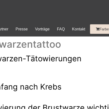
rtner
Presse
Vorträge
FAQ
Kontakt
Farbe
warzentattoo
twarzen-Tätowierungen
nfang nach Krebs
wierung der Brustwarze wicht