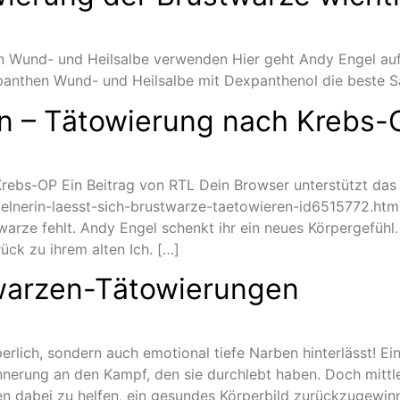
 Wund- und Heilsalbe verwenden Hier geht Andy Engel auf
nthen Wund- und Heilsalbe mit Dexpanthenol die beste Sa
en – Tätowierung nach Krebs-
ebs-OP Ein Beitrag von RTL Dein Browser unterstützt das 
oelnerin-laesst-sich-brustwarze-taetowieren-id6515772.htm
twarze fehlt. Andy Engel schenkt ihr ein neues Körpergefühl.
ück zu ihrem alten Ich. […]
twarzen-Tätowierungen
perlich, sondern auch emotional tiefe Narben hinterlässt! Ei
nnerung an den Kampf, den sie durchlebt haben. Doch mittle
n dabei zu helfen, ein gesundes Körperbild zurückzugewin