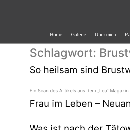
Home
Galerie
Über mich
Pa
Schlagwort:
Brust
So heilsam sind Brus
Ein Scan des Artikels aus dem „Lea“ Magazin
Frau im Leben – Neua
Was ist nach der Täto