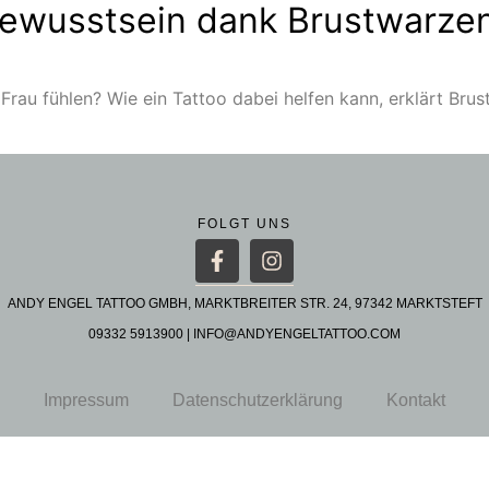
bewusstsein dank Brustwarze
Frau fühlen? Wie ein Tattoo dabei helfen kann, erklärt Br
FOLGT UNS
ANDY ENGEL TATTOO GMBH, MARKTBREITER STR. 24, 97342 MARKTSTEFT
09332 5913900
|
INFO@ANDYENGELTATTOO.COM
Impressum
Datenschutzerklärung
Kontakt