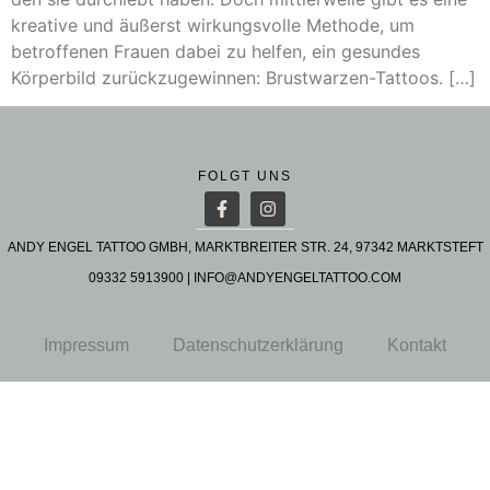
kreative und äußerst wirkungsvolle Methode, um
betroffenen Frauen dabei zu helfen, ein gesundes
Körperbild zurückzugewinnen: Brustwarzen-Tattoos. […]
FOLGT UNS
ANDY ENGEL TATTOO GMBH, MARKTBREITER STR. 24, 97342 MARKTSTEFT
09332 5913900
|
INFO@ANDYENGELTATTOO.COM
Impressum
Datenschutzerklärung
Kontakt