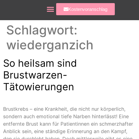
Kostenvoranschlag
Tattoo Farben Bestellen
Schlagwort:
wiederganzich
So heilsam sind
Brustwarzen-
Tätowierungen
Brustkrebs – eine Krankheit, die nicht nur körperlich,
sondern auch emotional tiefe Narben hinterlässt! Eine
entfernte Brust kann für Patientinnen ein schmerzhafter
Anblick sein, eine ständige Erinnerung an den Kampf,
den sie durchlebt haben. Doch mittlerweile gibt es eine