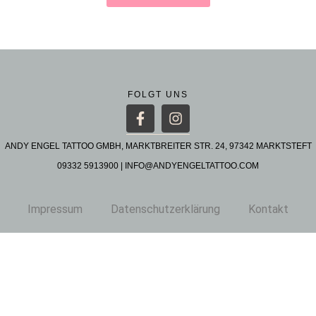
FOLGT UNS
ANDY ENGEL TATTOO GMBH, MARKTBREITER STR. 24, 97342 MARKTSTEFT
09332 5913900
|
INFO@ANDYENGELTATTOO.COM
Impressum
Datenschutzerklärung
Kontakt