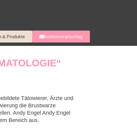
n & Produkte
Kostenvoranschlag
ÄMATOLOGIE“
ebildete Tätowierer, Ärzte und
owierung die Brustwarze
ellen. Andy Engel Andy Engel
esem Bereich aus.