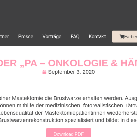
tner
Presse
Vorträge
FAQ
Kontakt
Farbe
 DER „PA – ONKOLOGIE & H
September 3, 2020
i einer Mastektomie die Brustwarze erhalten werden. Ausg
nnen mithilfe der medizinischen, fotorealistischen Tät
Lebensqualität der Mastektomiepatientinnen wiederherst
Brustwarzenrekonstruktion spezialisiert und bildet in di
Download PDF